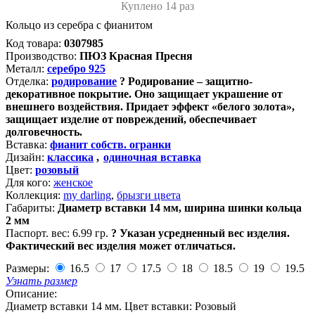
Куплено 14 раз
Кольцо из серебра с фианитом
Код товара:
0307985
Производство:
ПЮЗ Красная Пресня
Металл:
серебро 925
Отделка:
родирование
?
Родирование – защитно-
декоративное покрытие. Оно защищает украшение от
внешнего воздействия. Придает эффект «белого золота»,
защищает изделие от повреждений, обеспечивает
долговечность.
Вставка:
фианит собств. огранки
Дизайн:
классика
,
одиночная вставка
Цвет:
розовый
Для кого:
женское
Коллекция:
my darling
,
брызги цвета
Габариты:
Диаметр вставки 14 мм, ширина шинки кольца
2 мм
Паспорт. вес:
6.99 гр.
?
Указан усредненный вес изделия.
Фактический вес изделия может отличаться.
Размеры:
16.5
17
17.5
18
18.5
19
19.5
Узнать размер
Описание:
Диаметр вставки 14 мм. Цвет вставки: Розовый