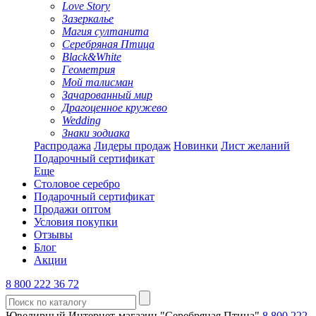
Love Story
Зазеркалье
Магия султанита
Серебряная Птица
Black&White
Геометрия
Мой талисман
Зачарованный мир
Драгоценное кружево
Wedding
Знаки зодиака
Распродажа
Лидеры продаж
Новинки
Лист желаний
Подарочный сертификат
Еще
Столовое серебро
Подарочный сертификат
Продажи оптом
Условия покупки
Отзывы
Блог
Акции
8 800 222 36 72
Ювелирный Интернет-магазин "Серебряная Птица"
8 800 222