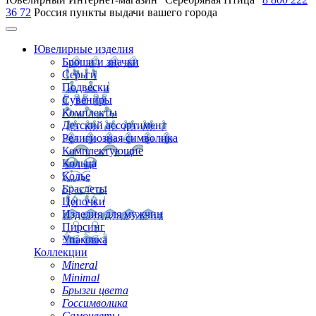
36 72
Россия
пункты выдачи вашего города
Ювелирные изделия
Броши и значки
Серьги
Подвески
Сувениры
Комплекты
Детский ассортимент
Религиозная символика
Комплектующие
Кольца
Колье
Браслеты
Цепочки
Изделия для мужчин
Пирсинг
Упаковка
Коллекции
Mineral
Minimal
Брызги цвета
Госсимволика
Самоцветы