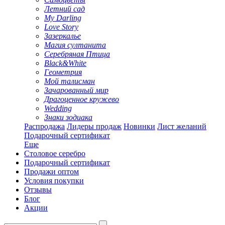
Летний сад
My Darling
Love Story
Зазеркалье
Магия султанита
Серебряная Птица
Black&White
Геометрия
Мой талисман
Зачарованный мир
Драгоценное кружево
Wedding
Знаки зодиака
Распродажа
Лидеры продаж
Новинки
Лист желаний
Подарочный сертификат
Еще
Столовое серебро
Подарочный сертификат
Продажи оптом
Условия покупки
Отзывы
Блог
Акции