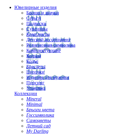
Ювелирные изделия
Броши и значки
Серьги
Подвески
Сувениры
Комплекты
Детский ассортимент
Религиозная символика
Комплектующие
Кольца
Колье
Браслеты
Цепочки
Изделия для мужчин
Пирсинг
Упаковка
Коллекции
Mineral
Minimal
Брызги цвета
Госсимволика
Самоцветы
Летний сад
My Darling