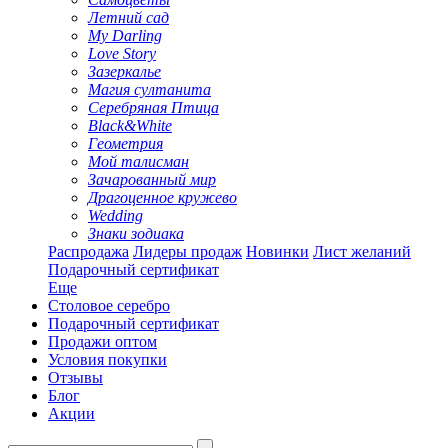
Летний сад
My Darling
Love Story
Зазеркалье
Магия султанита
Серебряная Птица
Black&White
Геометрия
Мой талисман
Зачарованный мир
Драгоценное кружево
Wedding
Знаки зодиака
Распродажа
Лидеры продаж
Новинки
Лист желаний
Подарочный сертификат
Еще
Столовое серебро
Подарочный сертификат
Продажи оптом
Условия покупки
Отзывы
Блог
Акции