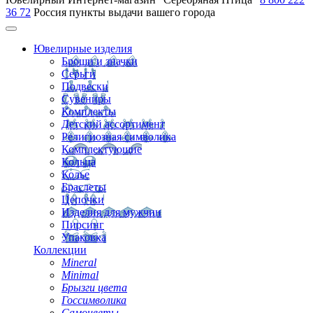
36 72
Россия
пункты выдачи вашего города
Ювелирные изделия
Броши и значки
Серьги
Подвески
Сувениры
Комплекты
Детский ассортимент
Религиозная символика
Комплектующие
Кольца
Колье
Браслеты
Цепочки
Изделия для мужчин
Пирсинг
Упаковка
Коллекции
Mineral
Minimal
Брызги цвета
Госсимволика
Самоцветы