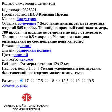
Кольцо бижутерия с фианитом
Код товара:
0326321
Производство:
ПЮЗ Красная Пресня
Металл:
бижутерия
Отделка:
золочение
?
Золочение имитирует цвет золотых
изделий 585 пробы. Тонкий, но прочный слой золото-медь,
780 пробы – и изделие не отличить по виду от золотого.
Толщина слоя 0,5 микрона. Указанная толщина
оптимальная по соотношению цена-качество.
Вставка:
фианит
Дизайн:
одиночная вставка
Цвет:
розовый
Для кого:
женское
Габариты:
Размеры вставки 12х12 мм
Паспорт. вес:
5.1 гр.
?
Указан усредненный вес изделия.
Фактический вес изделия может отличаться.
Размеры:
17
17.5
18
18.5
19
19.5
Узнать размер