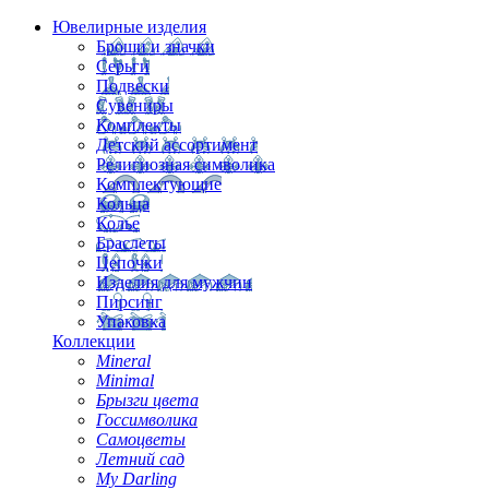
Ювелирные изделия
Броши и значки
Серьги
Подвески
Сувениры
Комплекты
Детский ассортимент
Религиозная символика
Комплектующие
Кольца
Колье
Браслеты
Цепочки
Изделия для мужчин
Пирсинг
Упаковка
Коллекции
Mineral
Minimal
Брызги цвета
Госсимволика
Самоцветы
Летний сад
My Darling