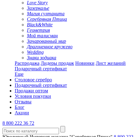
Love Story
Зазеркалье
Магия султанита
Серебряная Птица
Black&White
Геометрия
Мой талисман
Зачарованный мир
Драгоценное кружево
Wedding
Знаки зодиака
Распродажа
Лидеры продаж
Новинки
Лист желаний
Подарочный сертификат
Еще
Столовое серебро
Подарочный сертификат
Продажи оптом
Условия покупки
Отзывы
Блог
Акции
8 800 222 36 72
Ювелирный Интернет-магазин "Серебряная Птица"
8 800 222