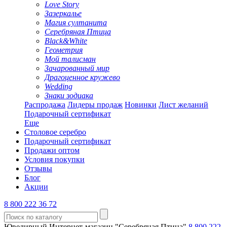
Love Story
Зазеркалье
Магия султанита
Серебряная Птица
Black&White
Геометрия
Мой талисман
Зачарованный мир
Драгоценное кружево
Wedding
Знаки зодиака
Распродажа
Лидеры продаж
Новинки
Лист желаний
Подарочный сертификат
Еще
Столовое серебро
Подарочный сертификат
Продажи оптом
Условия покупки
Отзывы
Блог
Акции
8 800 222 36 72
Ювелирный Интернет-магазин "Серебряная Птица"
8 800 222