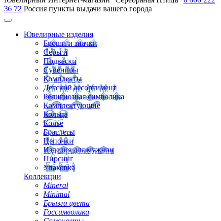
36 72
Россия
пункты выдачи вашего города
Ювелирные изделия
Броши и значки
Серьги
Подвески
Сувениры
Комплекты
Детский ассортимент
Религиозная символика
Комплектующие
Кольца
Колье
Браслеты
Цепочки
Изделия для мужчин
Пирсинг
Упаковка
Коллекции
Mineral
Minimal
Брызги цвета
Госсимволика
Самоцветы