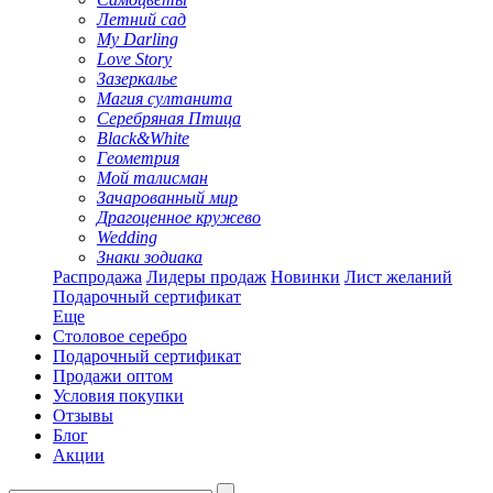
Летний сад
My Darling
Love Story
Зазеркалье
Магия султанита
Серебряная Птица
Black&White
Геометрия
Мой талисман
Зачарованный мир
Драгоценное кружево
Wedding
Знаки зодиака
Распродажа
Лидеры продаж
Новинки
Лист желаний
Подарочный сертификат
Еще
Столовое серебро
Подарочный сертификат
Продажи оптом
Условия покупки
Отзывы
Блог
Акции