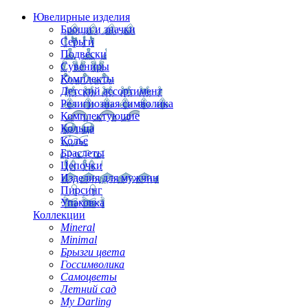
Ювелирные изделия
Броши и значки
Серьги
Подвески
Сувениры
Комплекты
Детский ассортимент
Религиозная символика
Комплектующие
Кольца
Колье
Браслеты
Цепочки
Изделия для мужчин
Пирсинг
Упаковка
Коллекции
Mineral
Minimal
Брызги цвета
Госсимволика
Самоцветы
Летний сад
My Darling